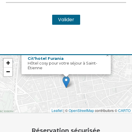
Valider
×
Cit'hotel Furania
+
Hôtel cosy pour votre séjour à Saint-
Étienne
−
Leaflet
|
©
OpenStreetMap
contributors ©
CARTO
Réservation sécurisée